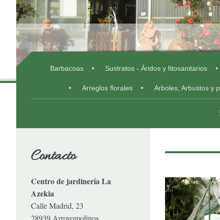
Barbacoas
Sustratos - Áridos y fitosanitarios
Centro de Jard
Arreglos florales
Arboles, Arbustos y 
Contacto
Centro de jardinería La
Azekia
Calle Madrid, 23
28939 Arroyomolinos